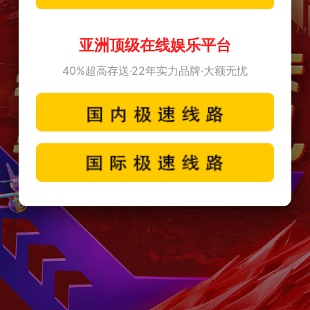
亚洲顶级在线娱乐平台
40%超高存送·22年实力品牌·大额无忧